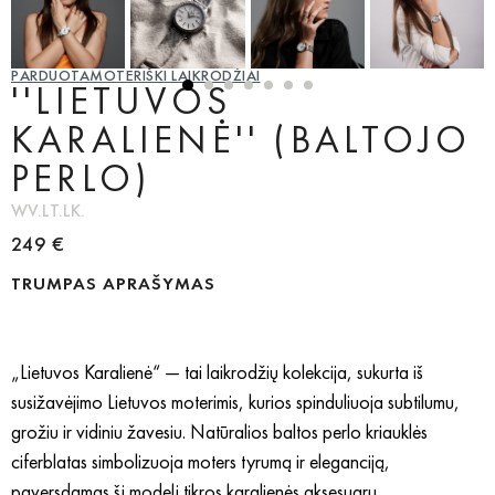
PARDUOTA
MOTERIŠKI LAIKRODŽIAI
''LIETUVOS
KARALIENĖ'' (BALTOJO
PERLO)
WV.LT.LK.
249 €
TRUMPAS APRAŠYMAS
„Lietuvos Karalienė“ — tai laikrodžių kolekcija, sukurta iš
susižavėjimo Lietuvos moterimis, kurios spinduliuoja subtilumu,
grožiu ir vidiniu žavesiu. Natūralios baltos perlo kriauklės
ciferblatas simbolizuoja moters tyrumą ir eleganciją,
paversdamas šį modelį tikros karalienės aksesuaru.