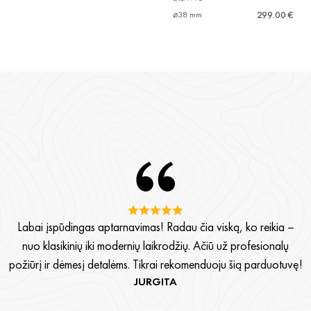
299.00 €
⌀38 mm
Labai įspūdingas aptarnavimas! Radau čia viską, ko reikia –
nuo klasikinių iki modernių laikrodžių. Ačiū už profesionalų
požiūrį ir dėmesį detalėms. Tikrai rekomenduoju šią parduotuvę!
JURGITA