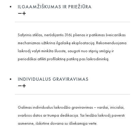
ILGAAMŽIŠKUMAS IR PRIEŽIŪRA
Safyrinis stiklas, nerūdijantis 316L plienas ir patikimas šveicariškas
mechanizmas užtikrina ilgalaikę eksploataciją. Rekomenduojama
laikrodį valyti minkšta šluoste, saugoti nuo stiprių smūgių ir
periodiškai atlikti profilaktinę patikrą pas laikrodininką.
INDIVIDUALUS GRAVIRAVIMAS
Galimas individualus laikrodžio graviravimas – vardai, inicialai,
svarbios datos ar trumpa dedikacija. Tai leidžia laikrodį paversti
asmenine, išskirtine dovana su išliekamąja verte.