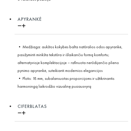
APYRANKĖ
• Medžiaga: aukštos kokybės balta natūralios odos apyrankė,
pasižyminti minkšta tekstūra ir išlaikančiu formą komfortu;
alternatyvioje komplektacijoje – rafinuota nerūdijančio plieno
pynimo apyrankė, suteikianti modernios elegancijos
• Plotis: 18 mm, subalansuotas proporcijoms ir užtikrinantis
harmoningą laikrodžio vizualinę pusiausvyrą
CIFERBLATAS