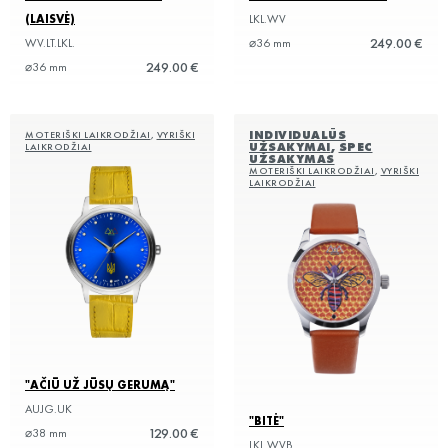
(LAISVĖ)
LKL.WV
249.00 €
WV.LT.LKL.
⌀36 mm
249.00 €
⌀36 mm
INDIVIDUALŪS
MOTERIŠKI LAIKRODŽIAI
,
VYRIŠKI
UŽSAKYMAI
,
SPEC
LAIKRODŽIAI
UŽSAKYMAS
MOTERIŠKI LAIKRODŽIAI
,
VYRIŠKI
LAIKRODŽIAI
"AČIŪ UŽ JŪSŲ GERUMĄ"
AUJG.UK
"BITĖ"
129.00 €
⌀38 mm
LKL.WVB