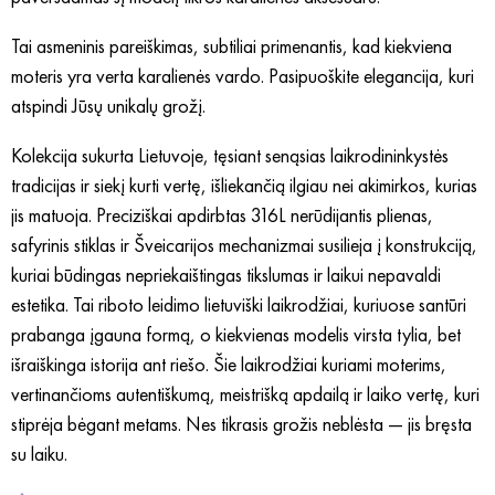
Tai asmeninis pareiškimas, subtiliai primenantis, kad kiekviena
moteris yra verta karalienės vardo. Pasipuoškite elegancija, kuri
atspindi Jūsų unikalų grožį.
Kolekcija sukurta Lietuvoje, tęsiant senąsias laikrodininkystės
tradicijas ir siekį kurti vertę, išliekančią ilgiau nei akimirkos, kurias
jis matuoja. Preciziškai apdirbtas 316L nerūdijantis plienas,
safyrinis stiklas ir Šveicarijos mechanizmai susilieja į konstrukciją,
kuriai būdingas nepriekaištingas tikslumas ir laikui nepavaldi
estetika. Tai riboto leidimo lietuviški laikrodžiai, kuriuose santūri
prabanga įgauna formą, o kiekvienas modelis virsta tylia, bet
išraiškinga istorija ant riešo. Šie laikrodžiai kuriami moterims,
vertinančioms autentiškumą, meistrišką apdailą ir laiko vertę, kuri
stiprėja bėgant metams. Nes tikrasis grožis neblėsta — jis bręsta
su laiku.