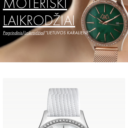
MOTERIŠKI
LAIKRODŽIAI
Pagrindinis
/
Laikrodžiai
/
''LIETUVOS KARALIENĖ''