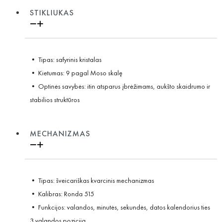
STIKLIUKAS
• Tipas: safyrinis kristalas
• Kietumas: 9 pagal Moso skalę
• Optinės savybės: itin atsparus įbrėžimams, aukšto skaidrumo ir
stabilios struktūros
MECHANIZMAS
• Tipas: šveicariškas kvarcinis mechanizmas
• Kalibras: Ronda 515
• Funkcijos: valandos, minutės, sekundės, datos kalendorius ties
3 valandos pozicija