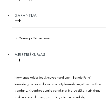
GARANTIJA
• Garantija: 36 mėnesiai
MEISTRIŠKUMAS
Kiekvienas kolekcijos „Lietuvos Karalienė – Baltojo Perlo“
laikrodis gaminamas laikantis aukštų laikrodininkystės ir estetikos
standartų. Kruopštus detalių parinkimas ir preciziškas surinkimas
užtikrina nepriekaištingą vizualinę ir techninę kokybę.