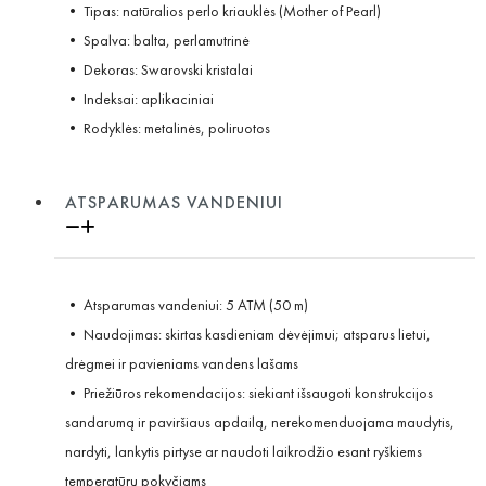
• Tipas: natūralios perlo kriauklės (Mother of Pearl)
• Spalva: balta, perlamutrinė
• Dekoras: Swarovski kristalai
• Indeksai: aplikaciniai
• Rodyklės: metalinės, poliruotos
ATSPARUMAS VANDENIUI
• Atsparumas vandeniui: 5 ATM (50 m)
• Naudojimas: skirtas kasdieniam dėvėjimui; atsparus lietui,
drėgmei ir pavieniams vandens lašams
• Priežiūros rekomendacijos: siekiant išsaugoti konstrukcijos
sandarumą ir paviršiaus apdailą, nerekomenduojama maudytis,
nardyti, lankytis pirtyse ar naudoti laikrodžio esant ryškiems
temperatūrų pokyčiams