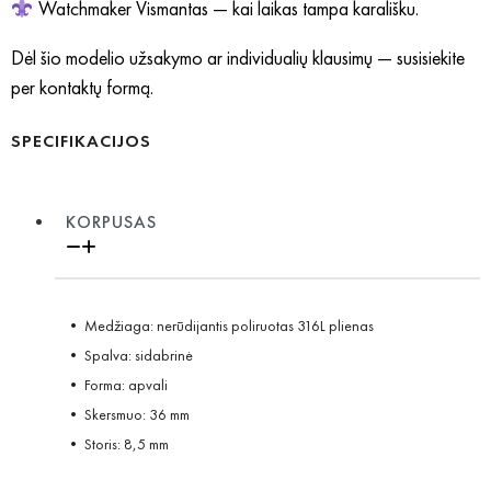
Watchmaker Vismantas — kai laikas tampa karališku.
Dėl šio modelio užsakymo ar individualių klausimų — susisiekite
per kontaktų formą.
SPECIFIKACIJOS
KORPUSAS
• Medžiaga: nerūdijantis poliruotas 316L plienas
• Spalva: sidabrinė
• Forma: apvali
• Skersmuo: 36 mm
• Storis: 8,5 mm