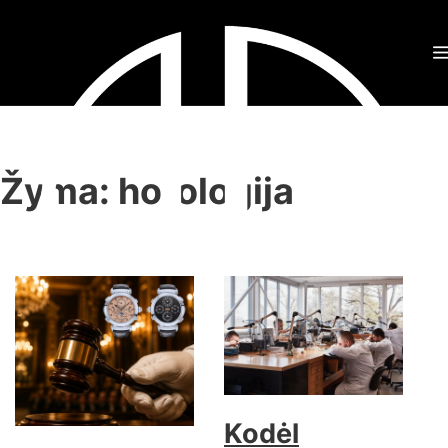
Žyma:
horologija
Kodėl