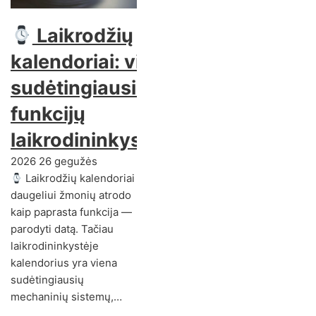
Laikrodžių
kalendoriai: viena
sudėtingiausių
funkcijų
laikrodininkystėje
2026 26 gegužės
Laikrodžių kalendoriai
daugeliui žmonių atrodo
kaip paprasta funkcija —
parodyti datą. Tačiau
laikrodininkystėje
kalendorius yra viena
sudėtingiausių
mechaninių sistemų,…