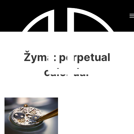
Žyma:
perpetual
calendar