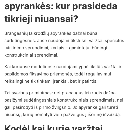
apyrankės: kur prasideda
tikrieji niuansai?
Brangesnių laikrodžių apyrankės dažnai būna
sudėtingesnės. Jose naudojami tikslesni varžtai, specialūs
tvirtinimo sprendimai, kartais – gamintojui būdingi
konstrukciniai sprendimai.
Kai kuriuose modeliuose naudojami ypač tikslūs varžtai ir
papildomos fiksavimo priemonės, todėl reguliavimui
reikalingi ne tik tinkami įrankiai, bet ir patirtis.
Tai svarbus priminimas: net prabangus laikrodis dažnai
pasižymi sudėtingesniais konstrukciniais sprendimais, nei
gali pasirodyti iš pirmo žvilgsnio. Jo apyrankė gali turėti
niuansų, kurių nematyti vien pažvelgus į išorinę išvaizdą.
Kodėl kai kurie varžtai