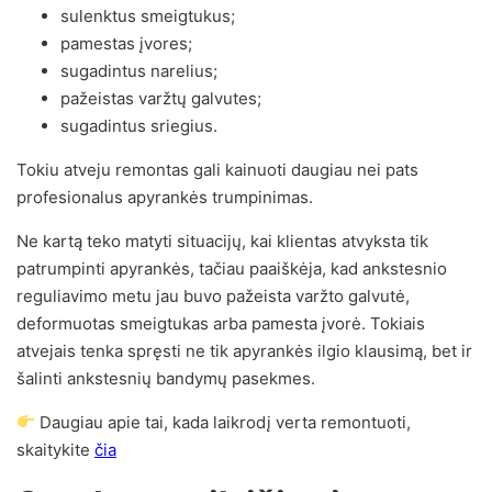
sulenktus smeigtukus;
pamestas įvores;
sugadintus narelius;
pažeistas varžtų galvutes;
sugadintus sriegius.
Tokiu atveju remontas gali kainuoti daugiau nei pats
profesionalus apyrankės trumpinimas.
Ne kartą teko matyti situacijų, kai klientas atvyksta tik
patrumpinti apyrankės, tačiau paaiškėja, kad ankstesnio
reguliavimo metu jau buvo pažeista varžto galvutė,
deformuotas smeigtukas arba pamesta įvorė. Tokiais
atvejais tenka spręsti ne tik apyrankės ilgio klausimą, bet ir
šalinti ankstesnių bandymų pasekmes.
Daugiau apie tai, kada laikrodį verta remontuoti,
skaitykite
čia