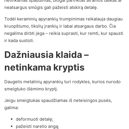
netinkamas spaudimas, blogai parinktas atramos taškas ar
neatsargus smūgis gali pažeisti atskirą detalę.
Todėl keraminių apyrankių trumpinimas reikalauja daugiau
kruopštumo, tikslių įrankių ir labai atsargaus darbo. Čia
negalima dirbti jėga – reikia suprasti, kur remti, kur spausti
ir kada sustoti.
Dažniausia klaida –
netinkama kryptis
Daugelis metalinių apyrankių turi rodykles, kurios nurodo
smeigtuko išėmimo kryptį.
Jeigu smeigtukas spaudžiamas iš neteisingos pusės,
galima:
deformuoti detalę;
pažeisti narelio angą;