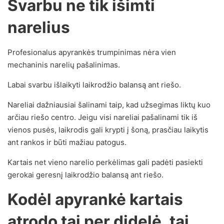
Svarbu ne tik išimti
narelius
Profesionalus apyrankės trumpinimas nėra vien
mechaninis narelių pašalinimas.
Labai svarbu išlaikyti laikrodžio balansą ant riešo.
Nareliai dažniausiai šalinami taip, kad užsegimas liktų kuo
arčiau riešo centro. Jeigu visi nareliai pašalinami tik iš
vienos pusės, laikrodis gali krypti į šoną, prasčiau laikytis
ant rankos ir būti mažiau patogus.
Kartais net vieno narelio perkėlimas gali padėti pasiekti
gerokai geresnį laikrodžio balansą ant riešo.
Kodėl apyrankė kartais
atrodo tai per didelė, tai