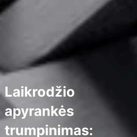
Laikrodžio
apyrankės
trumpinimas: