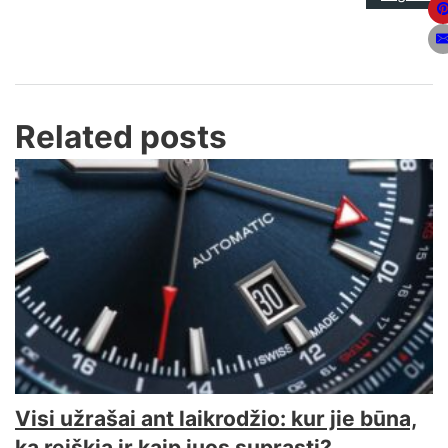
Related posts
Visi užrašai ant laikrodžio: kur jie būna,
ką reiškia ir kaip juos suprasti?