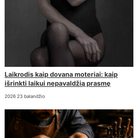
Laikrodis kaip dovana moteriai: kaip
išrinkti laikui nepavaldžią prasmę
2026 23 balandžio