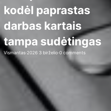
kodėl paprastas
darbas kartais
tampa sudėtingas
Vismantas
·
2026 3 birželio
·
0 comments