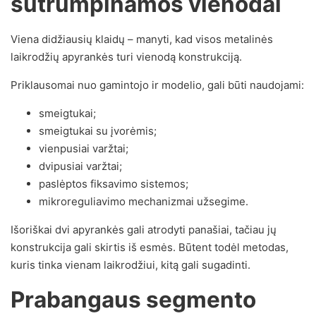
sutrumpinamos vienodai
Viena didžiausių klaidų – manyti, kad visos metalinės
laikrodžių apyrankės turi vienodą konstrukciją.
Priklausomai nuo gamintojo ir modelio, gali būti naudojami:
smeigtukai;
smeigtukai su įvorėmis;
vienpusiai varžtai;
dvipusiai varžtai;
paslėptos fiksavimo sistemos;
mikroreguliavimo mechanizmai užsegime.
Išoriškai dvi apyrankės gali atrodyti panašiai, tačiau jų
konstrukcija gali skirtis iš esmės. Būtent todėl metodas,
kuris tinka vienam laikrodžiui, kitą gali sugadinti.
Prabangaus segmento