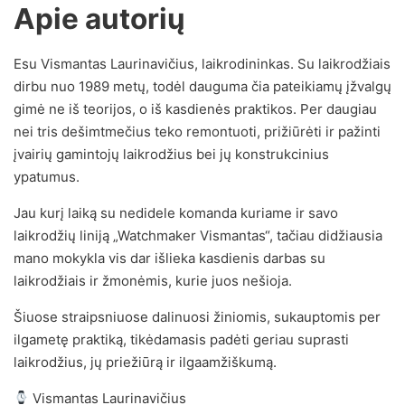
Apie autorių
Esu Vismantas Laurinavičius, laikrodininkas. Su laikrodžiais
dirbu nuo 1989 metų, todėl dauguma čia pateikiamų įžvalgų
gimė ne iš teorijos, o iš kasdienės praktikos. Per daugiau
nei tris dešimtmečius teko remontuoti, prižiūrėti ir pažinti
įvairių gamintojų laikrodžius bei jų konstrukcinius
ypatumus.
Jau kurį laiką su nedidele komanda kuriame ir savo
laikrodžių liniją „Watchmaker Vismantas“, tačiau didžiausia
mano mokykla vis dar išlieka kasdienis darbas su
laikrodžiais ir žmonėmis, kurie juos nešioja.
Šiuose straipsniuose dalinuosi žiniomis, sukauptomis per
ilgametę praktiką, tikėdamasis padėti geriau suprasti
laikrodžius, jų priežiūrą ir ilgaamžiškumą.
Vismantas Laurinavičius