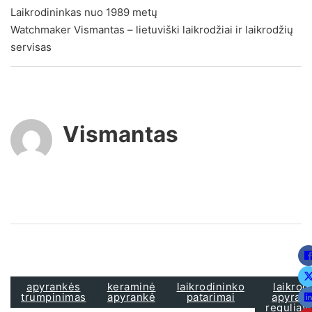
Laikrodininkas nuo 1989 metų
Watchmaker Vismantas – lietuviški laikrodžiai ir laikrodžių
servisas
Vismantas
apyrankės
keraminė
laikrodininko
laikrod
trumpinimas
apyrankė
patarimai
apyran
reguliav