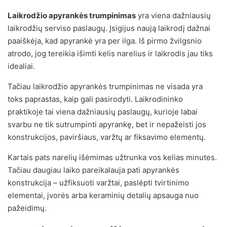
Laikrodžio apyrankės trumpinimas
yra viena dažniausių
laikrodžių serviso paslaugų. Įsigijus naują laikrodį dažnai
paaiškėja, kad apyrankė yra per ilga. Iš pirmo žvilgsnio
atrodo, jog tereikia išimti kelis narelius ir laikrodis jau tiks
idealiai.
Tačiau laikrodžio apyrankės trumpinimas ne visada yra
toks paprastas, kaip gali pasirodyti. Laikrodininko
praktikoje tai viena dažniausių paslaugų, kurioje labai
svarbu ne tik sutrumpinti apyrankę, bet ir nepažeisti jos
konstrukcijos, paviršiaus, varžtų ar fiksavimo elementų.
Kartais pats narelių išėmimas užtrunka vos kelias minutes.
Tačiau daugiau laiko pareikalauja pati apyrankės
konstrukcija – užfiksuoti varžtai, paslėpti tvirtinimo
elementai, įvorės arba keraminių detalių apsauga nuo
pažeidimų.