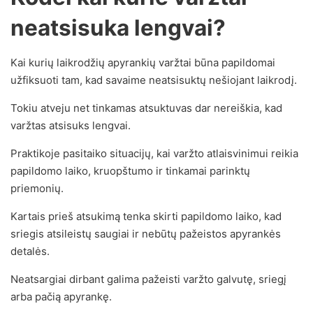
neatsisuka lengvai?
Kai kurių laikrodžių apyrankių varžtai būna papildomai
užfiksuoti tam, kad savaime neatsisuktų nešiojant laikrodį.
Tokiu atveju net tinkamas atsuktuvas dar nereiškia, kad
varžtas atsisuks lengvai.
Praktikoje pasitaiko situacijų, kai varžto atlaisvinimui reikia
papildomo laiko, kruopštumo ir tinkamai parinktų
priemonių.
Kartais prieš atsukimą tenka skirti papildomo laiko, kad
sriegis atsileistų saugiai ir nebūtų pažeistos apyrankės
detalės.
Neatsargiai dirbant galima pažeisti varžto galvutę, sriegį
arba pačią apyrankę.