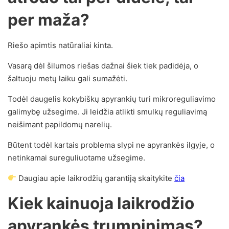
per maža?
Riešo apimtis natūraliai kinta.
Vasarą dėl šilumos riešas dažnai šiek tiek padidėja, o
šaltuoju metų laiku gali sumažėti.
Todėl daugelis kokybiškų apyrankių turi mikroreguliavimo
galimybę užsegime. Ji leidžia atlikti smulkų reguliavimą
neišimant papildomų narelių.
Būtent todėl kartais problema slypi ne apyrankės ilgyje, o
netinkamai sureguliuotame užsegime.
Daugiau apie laikrodžių garantiją skaitykite
čia
Kiek kainuoja laikrodžio
apyrankės trumpinimas?